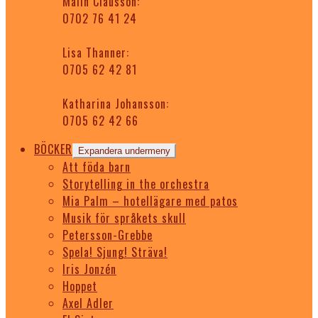
Malin Clausson:
0702 76 41 24
Lisa Thanner:
0705 62 42 81
Katharina Johansson:
0705 62 42 66
BÖCKER
Expandera undermeny
Att föda barn
Storytelling in the orchestra
Mia Palm – hotellägare med patos
Musik för språkets skull
Petersson-Grebbe
Spela! Sjung! Sträva!
Iris Jonzén
Hoppet
Axel Adler