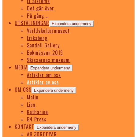
El Sistema
Det går över
På gång …
UTSTÄLLNINGAR
Expandera undermeny
Världskulturmuseet
Eriksberg
Sandell Gallery
Bokmässan 2019
Skissernas museum
MEDIA
Expandera undermeny
Artiklar om oss
Artiklar av oss
OM OSS
Expandera undermeny
Malin
Lisa
Katharina
B4 Press
KONTAKT
Expandera undermeny
AB 3DROPPAR