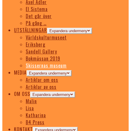
Axel Adler
El Sistema
Det går över
På gång …
UTSTÄLLNINGAR
Expandera undermeny
Världskulturmuseet
Eriksberg
Sandell Gallery
Bokmässan 2019
Skissernas museum
MEDIA
Expandera undermeny
Artiklar om oss
Artiklar av oss
OM OSS
Expandera undermeny
Malin
Lisa
Katharina
B4 Press
KONTAKT
Expandera undermeny