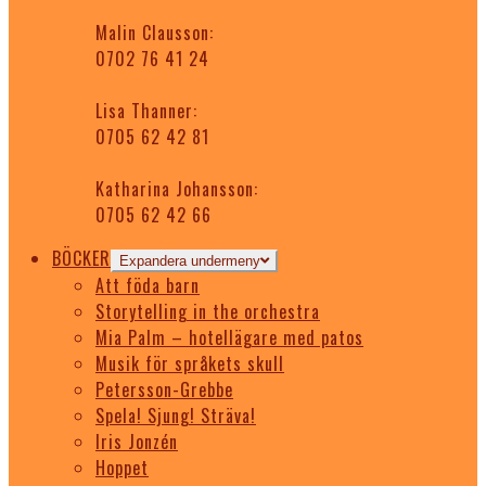
Malin Clausson:
0702 76 41 24
Lisa Thanner:
0705 62 42 81
Katharina Johansson:
0705 62 42 66
BÖCKER
Expandera undermeny
Att föda barn
Storytelling in the orchestra
Mia Palm – hotellägare med patos
Musik för språkets skull
Petersson-Grebbe
Spela! Sjung! Sträva!
Iris Jonzén
Hoppet