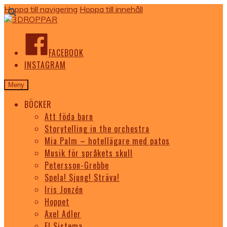
Hoppa till navigering
Hoppa till innehåll
FACEBOOK
INSTAGRAM
Meny
BÖCKER
Att föda barn
Storytelling in the orchestra
Mia Palm – hotellägare med patos
Musik för språkets skull
Petersson-Grebbe
Spela! Sjung! Sträva!
Iris Jonzén
Hoppet
Axel Adler
El Sistema